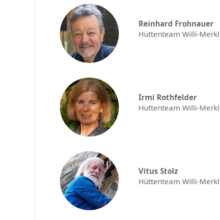
Jugendgruppe
Reinhard Frohnauer
Jungmannschaft
Hüttenteam Willi-Merkl
Wander- und
Seniorengruppe
Hütten
Irmi Rothfelder
Friedberger Haus
Hüttenteam Willi-Merkl
Tirol
Willi-Merkl-Hütte
Angebote
Vitus Stolz
Vereinsbus
Hüttenteam Willi-Merk
Materialverleih