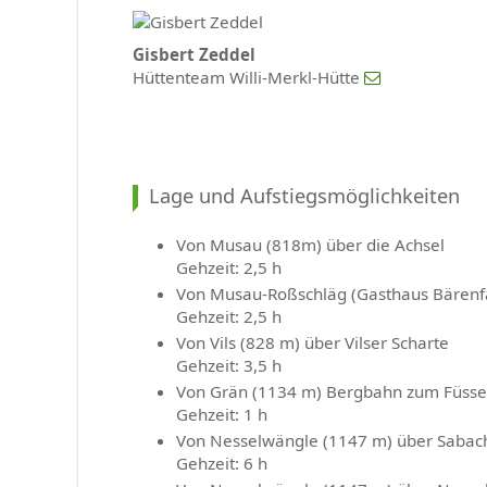
Versicherung für
Mitglieder
Gisbert Zeddel
Hüttenteam Willi-Merkl-Hütte
Mitgliedschaft
Kontakt
Datenschutz
Lage und Aufstiegsmöglichkeiten
Impressum
Von Musau (818m) über die Achsel
Sitemap
Gehzeit: 2,5 h
Von Musau-Roßschläg (Gasthaus Bärenfa
Intern
Gehzeit: 2,5 h
Von Vils (828 m) über Vilser Scharte
Gehzeit: 3,5 h
Von Grän (1134 m) Bergbahn zum Füsse
Gehzeit: 1 h
Von Nesselwängle (1147 m) über Sabac
Gehzeit: 6 h