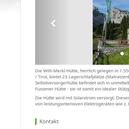
Vorträge &
Veranstaltungen
Gruppen
Alpingruppe
Familiengruppe 1:
Steinadler
Die Willi-Merkl-Hütte, herrlich gelegen in 1
Familiengruppe 2: Die
/ Tirol, bietet 23 Lagerschlafplätze (Matratzen
Gämsen
Selbstversorgerhütte befindet sich in unmitte
Füssener Hütte - sie ist somit ein idealer Stüt
Familiengruppe 3:
Die Hütte wird mit Solarstrom versorgt. Diese
Murmeltiere
von leistungsintensiven Elektrogeräten wie z.
Familiengruppe 4: Die
Alpensalamander
Kontakt