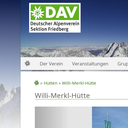
Der Verein
Geschäftsstelle
Vorstand & Beirat
Der Verein
Veranstaltungen
Gru
Vereinsgeschichte
Satzung &
»
Hütten
»
Willi-Merkl-Hütte
Datenschutzerklärung
Willi-Merkl-Hütte
Veranstaltungen
Previous
Sommerprogramm
Winterprogramm