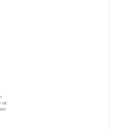
m
 ist
ten