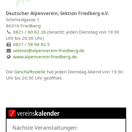
Vorträge &
Deutscher Alpenverein, Sektion Friedberg e.V.
Veranstaltungen
Schmiedgasse 1
86316 Friedberg
0821 / 60 62 26
(besetzt: jeden Dienstag von 19:30
Gruppen
Uhr bis 20:30 Uhr)
0821 / 58 94 82 5
Alpingruppe
sektion@alpenverein-friedberg.de
Familiengruppe 1:
www.alpenverein-friedberg.de
Steinadler
Die
Geschäftsstelle
hat jeden Dienstag Abend von 19:30
Familiengruppe 2: Die
Uhr bis 20:30 Uhr geöffnet.
Gämsen
Familiengruppe 3:
Murmeltiere
Familiengruppe 4: Die
Alpensalamander
Nächste Veranstaltungen: