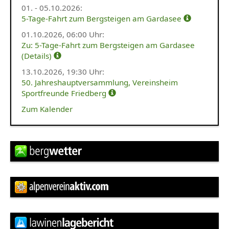
Jugendgruppe
01. - 05.10.2026
:
5-Tage-Fahrt zum Bergsteigen am Gardasee
Jungmannschaft
01.10.2026,
06:00 Uhr
:
Zu: 5-Tage-Fahrt zum Bergsteigen am Gardasee
Wander- und
(Details)
Seniorengruppe
13.10.2026,
19:30 Uhr
:
50. Jahreshauptversammlung, Vereinsheim
Hütten
Sportfreunde Friedberg
Friedberger Haus
Zum Kalender
Tirol
Willi-Merkl-Hütte
Angebote
Vereinsbus
Materialverleih