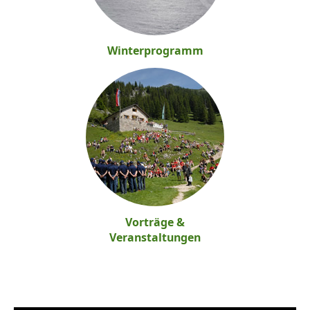
Jugendgruppe
Jungmannschaft
Winterprogramm
Wander- und
Seniorengruppe
Hütten
Friedberger Haus
Tirol
Willi-Merkl-Hütte
Vorträge &
Angebote
Veranstaltungen
Vereinsbus
Materialverleih