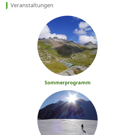
Veranstaltungen
Vorträge &
Veranstaltungen
Gruppen
Alpingruppe
Familiengruppe 1:
Steinadler
Familiengruppe 2: Die
Sommerprogramm
Gämsen
Familiengruppe 3:
Murmeltiere
Familiengruppe 4: Die
Alpensalamander