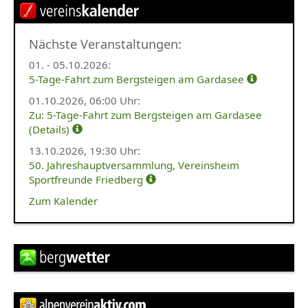
Versicherung für
Mitglieder
Nächste Veranstaltungen:
Mitgliedschaft
01. - 05.10.2026
:
5-Tage-Fahrt zum Bergsteigen am Gardasee
Kontakt
01.10.2026,
06:00 Uhr
:
Datenschutz
Zu: 5-Tage-Fahrt zum Bergsteigen am Gardasee
(Details)
Impressum
13.10.2026,
19:30 Uhr
:
Sitemap
50. Jahreshauptversammlung, Vereinsheim
Sportfreunde Friedberg
Intern
Zum Kalender